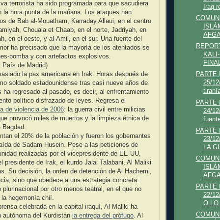
iva terrorista ha sido programada para que sacudiera
Iraq re
 en la hora punta de la mañana. Los ataques han
COMUNI
ios de Bab al-Mouatham, Karraday Allaui, en el centro
ISLÁ
amiyah, Chouala et Chaab, en el norte, Jadriyah, en
AFGA
h, en el oeste, y al-Amil, en el sur. Una fuente del
REPORT
terior ha precisado que la mayoría de los atentados se
KALI
hes-bomba y con artefactos explosivos.
FINAL
l País de Madrid)
asiado la pax americana en Irak. Horas después de
PARTE
25/12
ltimo soldado estadounidense tras casi nueve años de
tiraní
s ha regresado al pasado, es decir, al enfrentamiento
nto político disfrazado de leyes. Regresa el
PARTE
a de violencia de 2006
: la guerra civil entre milicias
24/12
que provocó miles de muertos y la limpieza étnica de
fuente
e Bagdad.
PARTE
ntan el 20% de la población y fueron los gobernantes
23/1
caída de Sadam Husein. Pese a las peticiones de
LA GU
unidad realizadas por el vicepresidente de EE UU,
COMUNI
l presidente de Irak, el kurdo Jalai Talabani, Al Maliki
ISLÁ
s. Su decisión, la orden de detención de Al Hachemi,
AFGA
cia, sino que obedece a una estrategia concreta:
PARTE
o plurinacional por otro menos teatral, en el que no
22/1
 la hegemonía chií.
O LO
ensa celebrada en la capital iraquí, Al Maliki ha
COMUNI
ón autónoma del Kurdistán
la entrega del prófugo
. Al