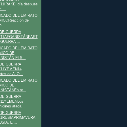
/11IRAKEl día después
 ...
CADO DEL EMIRATO
MICOReacción del
...
 DE GUERRA
2/11AFGANISTÁNPART
 GUERRA ...
CADO DEL EMIRATO
MICO DE
NISTÁN:El S...
 DE GUERRA
2/11YEMEN14
ntes de Al Q...
CADO DEL EMIRATO
MICO DE
NISTÁNEn re...
 DE GUERRA
2/11YEMENLos
idines ataca...
 DE GUERRA
/11RUSIAPRIMAVERA
SIA. El...