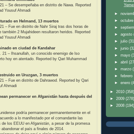
Yemen
1 – Se desempeñaba en distrito de Nawa. Reported
d Yousuf Ahmadi
►
noviem
►
octubr
apturado en Helmand, 13 muertos
– Fue en distrito de Nahr Siraj tras dos horas de
►
septie
 también 2 Mujahideen resultaron heridos. Reported
►
agosto
d Yousuf Ahmadi
►
julio
(31
liminado en ciudad de Kandahar
►
junio
(3
1 – Ihsanullah, un conocido enemigo de lso
►
mayo
(
erto hoy en atentado. Reported by Qari Muhammad
►
abril
(27
►
marzo
destruido en Uruzgan, 3 muertos
►
febrero
 – Fue en distrito de Dahrawod. Reported by Qari
►
enero
(
f Ahmadi
►
2010
(358
nean permanecer en Afganistán hasta después del
►
2009
(278
►
2008
(194
ounidense podría permanecer permanentemente en el
 acuerdo a lo manifestado por el comandante las
as de los EEUU en Afganistán, a pesar de la promesa
abandonar el país a finales de 2014.