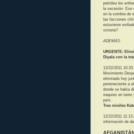
petróleo les enfr
la secesión. Ese 
en la sombra de e
las facciones chií
estuvieron exilia
victoria?
ADEMÁS:
URGENTE: Elimin
Diyala con la tot
12/22/2011 10:33
Movimiento Despe
eliminado hoy ju
perteneciente a 
donde se había di
iraquíes en tanto
país.
Tres misiles Ka
12/22/2011 11:13
información de da
AFGANISTÁ