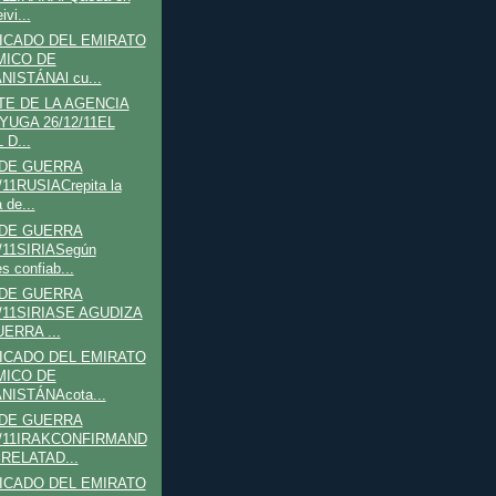
ivi...
CADO DEL EMIRATO
MICO DE
NISTÁNAl cu...
E DE LA AGENCIA
-YUGA 26/12/11EL
 D...
 DE GUERRA
/11RUSIACrepita la
a de...
 DE GUERRA
/11SIRIASegún
s confiab...
 DE GUERRA
2/11SIRIASE AGUDIZA
ERRA ...
CADO DEL EMIRATO
MICO DE
NISTÁNAcota...
 DE GUERRA
2/11IRAKCONFIRMAND
 RELATAD...
CADO DEL EMIRATO