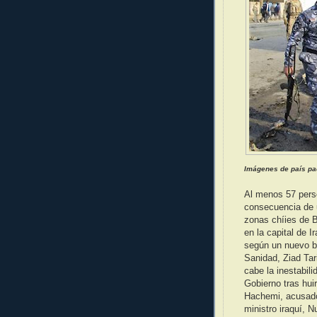
Imágenes de país pac
Al menos 57 pers
consecuencia de 
zonas chíies de B
en la capital de I
según un nuevo ba
Sanidad, Ziad Tar
cabe la inestabili
Gobierno tras huir
Hachemi, acusado 
ministro iraquí, N