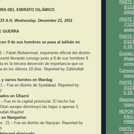
PARTE
8/12
RA DEL EMIRATO ISLÁMICO
ÁRABE
PARTE
33 A.H, Wednesday, December 21, 2011
7/12
amena
DE GUERRA
PARTE
6/12
on 9 de sus hombres se pasa al talibán en
E DE
– Fatah Muhammad, importante official del distrito
Emirato 
ertó llevando consigo junto a 9 de sus hombres 9
Afgan
a es la tercera deserción de importancia que se
comba
a en los últimos 10 días. Reported by Zabihullah
Comunic
Islámi
s y varios heridos en Wardag
PARTE
– Fue en distrito de Syedabad. Reported by
5/12
d
E DE
nados en Ghazni
Reportaj
 Fue en la capital provincial. El hecho fue
Islámi
 Otan aunqeu disminuyó las bajas a apenas 5.
REPORT
hullah Mujahid
KALI
s en Nangarhar
PRIMA
21 – Fue en distrito de Naziyan. Reported by
d
PARTE
e Helmand eliminado
2/12/