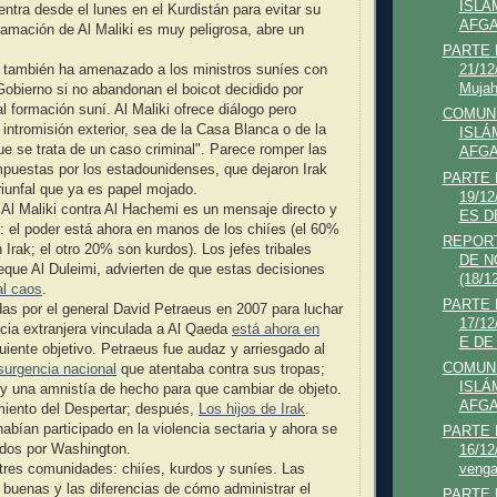
ISLÁ
tra desde el lunes en el Kurdistán para evitar su
AFGA
lamación de Al Maliki es muy peligrosa, abre un
PARTE
o también ha amenazado a los ministros suníes con
21/1
Mujah
Gobierno si no abandonan el boicot decidido por
pal formación suní. Al Maliki ofrece diálogo pero
COMUNI
 intromisión exterior, sea de la Casa Blanca o de la
ISLÁ
ue se trata de un caso criminal". Parece romper las
AFGA
mpuestas por los estadounidenses, que dejaron Irak
PARTE
iunfal que ya es papel mojado.
19/1
Al Maliki contra Al Hachemi es un mensaje directo y
ES D
s: el poder está ahora en manos de los chiíes (el 60%
REPORT
 Irak; el otro 20% son kurdos). Los jefes tribales
DE N
eque Al Duleimi, advierten de que estas decisiones
(18/12
al caos
.
PARTE
das por el general David Petraeus en 2007 para luchar
17/1
ncia extranjera vinculada a Al Qaeda
está ahora en
E DE
guiente objetivo. Petraeus fue audaz y arriesgado al
COMUNI
surgencia nacional
que atentaba contra sus tropas;
ISLÁ
o y una amnistía de hecho para que cambiar de objeto.
AFGA
miento del Despertar; después,
Los hijos de Irak
.
abían participado en la violencia sectaria y ahora se
PARTE
dos por Washington.
16/1
tres comunidades: chiíes, kurdos y suníes. Las
venga
 buenas y las diferencias de cómo administrar el
PARTE