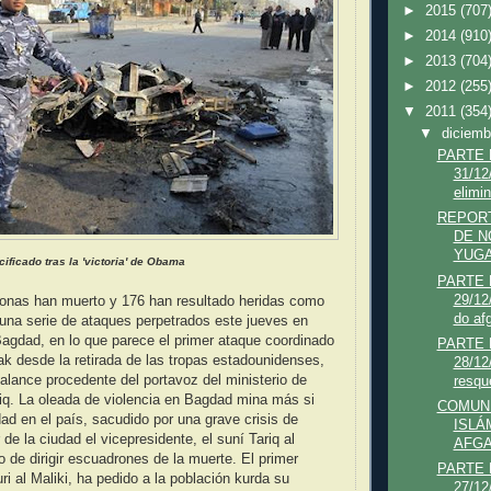
►
2015
(707
►
2014
(910
►
2013
(704
►
2012
(255
▼
2011
(354
▼
diciem
PARTE
31/12
elimin
REPORT
DE N
YUGA(
ificado tras la 'victoria' de Obama
PARTE
29/1
onas han muerto y 176 han resultado heridas como
do afg
una serie de ataques perpetrados este jueves en
agdad, en lo que parece el primer ataque coordinado
PARTE
rak desde la retirada de las tropas estadounidenses,
28/1
lance procedente del portavoz del ministerio de
resque
iq. La oleada de violencia en Bagdad mina más si
COMUNI
dad en el país, sacudido por una grave crisis de
ISLÁ
 de la ciudad el vicepresidente, el suní Tariq al
AFGA
de dirigir escuadrones de la muerte. El primer
PARTE
uri al Maliki, ha pedido a la población kurda su
27/12