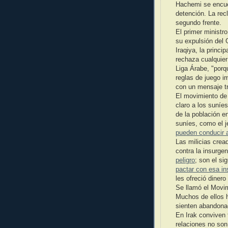
Hachemi se encuen
detención. La rec
segundo frente.
El primer ministr
su expulsión del 
Iraqiya, la princi
rechaza cualquier
Liga Árabe, "porq
reglas de juego i
con un mensaje tr
El movimiento de 
claro a los suníe
de la población en
suníes, como el j
pueden conducir 
Las milicias crea
contra la insurge
peligro
; son el si
pactar con esa in
les ofreció diner
Se llamó el Movi
Muchos de ellos h
sienten abandona
En Irak conviven 
relaciones no son