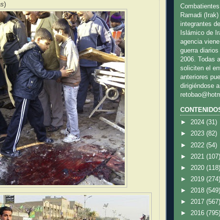
as
)
Combatientes
Ramadi (Irak)
integrantes de
Islámico de Irak
agencia viene
guerra diario
2006. Todas a
soliciten el e
anteriores pu
dirigiéndose a
retobao@hotm
CONTENIDO
►
2024
(31)
►
2023
(82)
►
2022
(54)
►
2021
(107
►
2020
(118
►
2019
(274
►
2018
(549
►
2017
(567
►
2016
(795