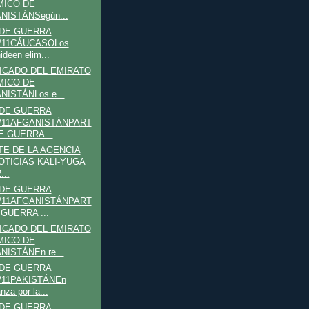
MICO DE
NISTÁNSegún...
 DE GUERRA
2/11CÁUCASOLos
ideen elim...
CADO DEL EMIRATO
MICO DE
NISTÁNLos e...
 DE GUERRA
2/11AFGANISTÁNPART
E GUERRA...
E DE LA AGENCIA
OTICIAS KALI-YUGA
...
 DE GUERRA
2/11AFGANISTÁNPART
 GUERRA ...
CADO DEL EMIRATO
MICO DE
NISTÁNEn re...
 DE GUERRA
2/11PAKISTÁNEn
nza por la...
 DE GUERRA