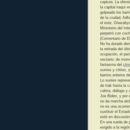
captura. La ofens
la capital iraquí
golpeado los barr
de la ciudad, Adh
el este, Ghazaliya
Ministerio del In
perpetró con coc
(Comentario de E
No ha durado dem
la retirada del ú
ocupación, el paí
sectario; de mome
fantasma del
clim
suníes y chiíes, 
barrios enteros d
Lo sunies represe
de Irak hasta la 
calma, diálogo y 
Joe Biden, y por e
no da marcha atrá
no es una ocurren
sustituir el Estad
esté en discusión
En una rueda de pr
exigido a la regi