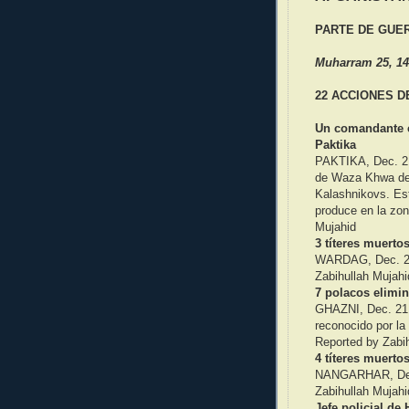
PARTE DE GUER
Muharram 25, 14
22 ACCIONES 
Un comandante c
Paktika
PAKTIKA, Dec. 21 
de Waza Khwa des
Kalashnikovs. Est
produce en la zon
Mujahid
3 títeres muerto
WARDAG, Dec. 21 
Zabihullah Mujahi
7 polacos elimi
GHAZNI, Dec. 21 –
reconocido por la
Reported by Zabi
4 títeres muerto
NANGARHAR, Dec. 
Zabihullah Mujahi
Jefe policial d