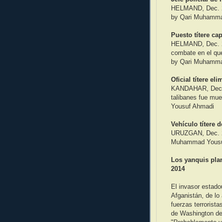
HELMAND, Dec. 2
by Qari Muhamma
Puesto títere c
HELMAND, Dec. 21 
combate en el que
by Qari Muhamma
Oficial títere e
KANDAHAR, Dec. 2
talibanes fue mu
Yousuf Ahmadi
Vehículo títere 
URUZGAN, Dec. 21
Muhammad Yousu
Los yanquis pla
2014
El invasor estad
Afganistán, de lo
fuerzas terrorist
de Washington de 