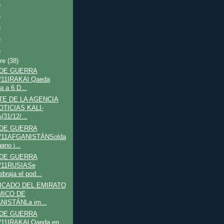
)
)
)
)
)
bre
(38)
 DE GUERRA
/11IRAKAl Qaeda
a a 6 D...
E DE LA AGENCIA
OTICIAS KALI-
31/12/...
 DE GUERRA
2/11AFGANISTÁNSolda
ano i...
 DE GUERRA
2/11RUSIASe
braja el pod...
CADO DEL EMIRATO
MICO DE
NISTÁNLa im...
 DE GUERRA
/11IRAKAl Qaeda en