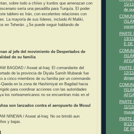
entan, sobre todo a chiíes y kurdos que amenazan con
15/12
escenario sería una pesadilla para Turquía. El poder
de que
ste tablero es Irán, con excelentes relaciones con
COMUNI
es. La mayoría de sus líderes, incluido Al Maliki,
ISLÁ
dos en Teherán. ¿Se puede seguir hablando de
vocero
PARTE
13/1
E DE
COMUNI
an al jefe del movimiento de Despertados de
ISLÁ
alidad de su familia
AFGA
 AM BAGDAD / Aswat al-Iraq: El comandante del
PARTE
12/1
rtado de la provincia de Diyala Samih Mubarak fue
dirige
nto a cinco miembros de su familia por un commando
al-Qaeda en la zona de Hashimiyat en Bagdad hacia
COMUNI
rigido para coordinar acciones con las autoridades
ISLÁ
 ya los norteamericanos no se encuentran más en el
AFGA
PARTE
tuhsa son lanzados contra el aeropuerto de Mosul
11/1
muyah
 AM NINEWA / Aswat al-Iraq: No se brindó aun
PARTE
ños y bajas.
9/12
DE RU
N