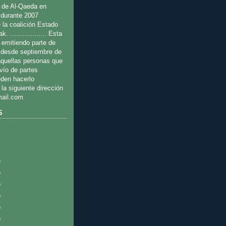
 de Al-Qaeda en
 durante 2007
 la coalición Estado
. .................. Esta
 emitiendo parte de
s desde septiembre de
quellas personas que
nvío de partes
eden hacerlo
 la siguiente dirección
ail.com
S
)
)
)
)
)
)