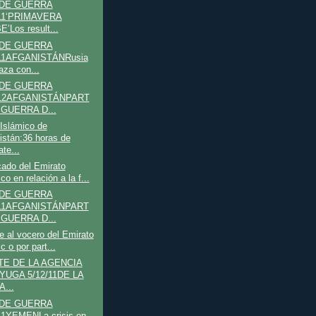
 DE GUERRA
/11‘PRIMAVERA
’Los result...
 DE GUERRA
/11AFGANISTÁNRusia
za con...
 DE GUERRA
/12AFGANISTÁNPART
 GUERRA D...
Islámico de
istán:36 horas de
te...
ado del Emirato
co en relación a la f...
 DE GUERRA
/11AFGANISTÁNPART
 GUERRA D...
e al vocero del Emirato
c o por part...
E DE LA AGENCIA
-YUGA 5/12/11DE LA
...
 DE GUERRA
11YEMENLa crisis en