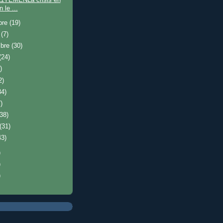
 le ...
bre
(19)
e
(7)
mbre
(30)
(24)
)
2)
34)
)
(38)
(31)
43)
)
)
)