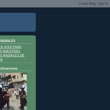
RADIALES
CK AQUÍ PARA
R NUESTRAS
S RADIALES DE
MA
vilizaciones