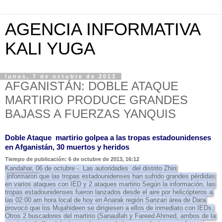
AGENCIA INFORMATIVA
KALI YUGA
lunes, 7 de octubre de 2013
AFGANISTÁN: DOBLE ATAQUE
MARTIRIO PRODUCE GRANDES
BAJASS A FUERZAS YANQUIS
Doble Ataque martirio golpea a las tropas estadounidenses
en Afganistán, 30 muertos y heridos
Tiempo de publicación: 6 de octubre de 2013, 16:12
Kandahar, 06 de octubre -. Las autoridades del distrito Zhiri
informaron
que las tropas estadounidenses han sufrido grandes pérdidas
en varios ataques con IED y 2 ataques martirio
Según la información, las
tropas estadounidenses fueron lanzados desde el aire por helicópteros a
las 02:00 am hora local de hoy en Anarak región Sanzari área de Dara
provocó que los Mujahideen se dirigiesen a ellos de inmediato con IEDs.
O
tros 2 buscadores del martirio (Sanaullah y Fareed Ahmed, ambos de la