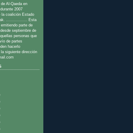
 de Al-Qaeda en
 durante 2007
 la coalición Estado
. .................. Esta
 emitiendo parte de
s desde septiembre de
quellas personas que
nvío de partes
eden hacerlo
 la siguiente dirección
ail.com
S
)
)
)
)
)
)