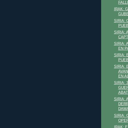
FALL
IRAK: 
GUB
SIRIA:
PUEB
SIRIA:
CAPT
SIRIA: 
EN P
SIRIA: 
PUE
SIRIA: 
AVAN
EN A
SIRIA: 
GUER
ABAT
SIRIA: 
DERR
DAM
SIRIA:
OPER
IRAK: 