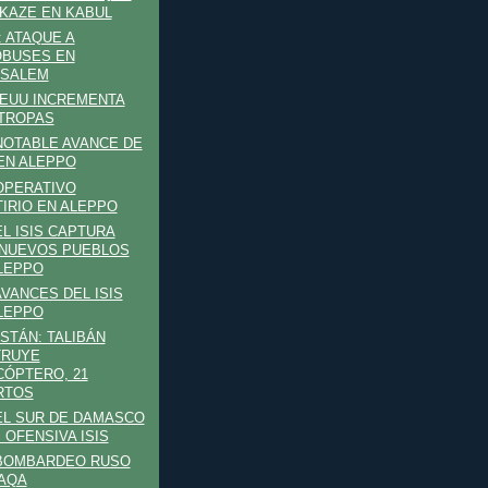
KAZE EN KABUL
: ATAQUE A
BUSES EN
USALEM
EEUU INCREMENTA
TROPAS
 NOTABLE AVANCE DE
 EN ALEPPO
 OPERATIVO
IRIO EN ALEPPO
EL ISIS CAPTURA
NUEVOS PUEBLOS
LEPPO
AVANCES DEL ISIS
LEPPO
STÁN: TALIBÁN
TRUYE
CÓPTERO, 21
RTOS
 EL SUR DE DAMASCO
 OFENSIVA ISIS
 BOMBARDEO RUSO
AQA