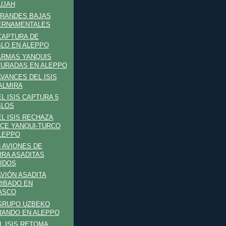
UJAH
GRANDES BAJAS
ERNAMENTALES
 CAPTURA DE
LO EN ALEPPO
 ARMAS YANQUIS
URADAS EN ALEPPO
AVANCES DEL ISIS
ALMIRA
EL ISIS CAPTURA 5
BLOS
EL ISIS RECHAZA
CE YANQUI-TURCO
LEPPO
3 AVIONES DE
RA ASADITAS
IDOS
AVIÓN ASADITA
IBADO EN
ASCO
 GRUPO UZBEKO
ANDO EN ALEPPO
EL ISIS RETOMA