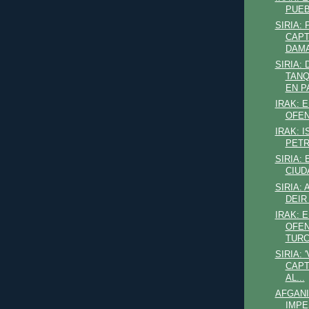
PUEB
SIRIA:
CAPT
DAM
SIRIA:
TANQ
EN P
IRAK: 
OFEN
IRAK: 
PETR
SIRIA: 
CIUD
SIRIA:
DEIR
IRAK: 
OFEN
TURC
SIRIA: 
CAPT
AL...
AFGANI
IMPE