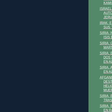
KAMI
ISRAEL
AUTO
JER
IRAK: 
SUS 
SIRIA:
ISIS
SIRIA:
MART
SIRIA: 
DOS 
EN A
SIRIA: 
EN A
AFGANI
DES
HELI
MUE
SIRIA:
TRAS
SIRIA:
EN R