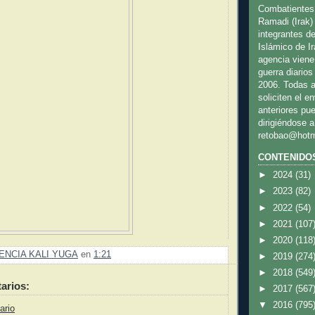
Combatientes
Ramadi (Irak)
integrantes de
Islámico de Irak
agencia viene
guerra diario
2006. Todas a
soliciten el e
anteriores pu
dirigiéndose a
retobao@hotm
CONTENIDO
►
2024
(31)
►
2023
(82)
►
2022
(54)
►
2021
(107
►
2020
(118
ENCIA KALI YUGA
en
1:21
►
2019
(274
►
2018
(549
arios:
►
2017
(567
▼
2016
(795
ario