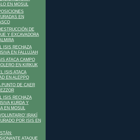
LO EN MOSUL
 POSICIONES
URADAS EN
ASCO
 DESTRUCCIÓN DE
UE Y EXCAVADORA
ALMIRA
EL ISIS RECHAZA
SIVA EN FALLUJAH
ISIS ATACA CAMPO
OLERO EN KIRKUK
EL ISIS ATACA
AD EN ALEPPO
 A PUNTO DE CAER
 EZZOR
EL ISIS RECHAZA
SIVA KURDA Y
A EN MOSUL
'VOLUNTARIO' IRAKÍ
URADO POR ISIS EN
STÁN:
SIONANTE ATAQUE