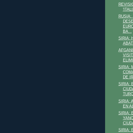
REVISI
'ITAL
RUSIA:
DESE
EURO
BA...
SIRIA:
ABAT
AFGANI
VISI
ELIMI
SIRIA:
COMA
DE I
SIRIA:
CIUD
TURQ
SIRIA:
EN A
SIRIA:
YANQ
CIUDA
SIRIA: 