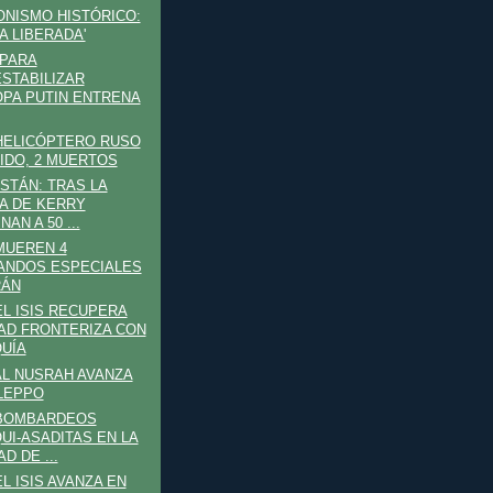
ONISMO HISTÓRICO:
IA LIBERADA'
 PARA
STABILIZAR
PA PUTIN ENTRENA
 HELICÓPTERO RUSO
IDO, 2 MUERTOS
STÁN: TRAS LA
TA DE KERRY
NAN A 50 ...
 MUEREN 4
NDOS ESPECIALES
RÁN
 EL ISIS RECUPERA
AD FRONTERIZA CON
UÍA
 AL NUSRAH AVANZA
LEPPO
 BOMBARDEOS
UI-ASADITAS EN LA
D DE ...
EL ISIS AVANZA EN