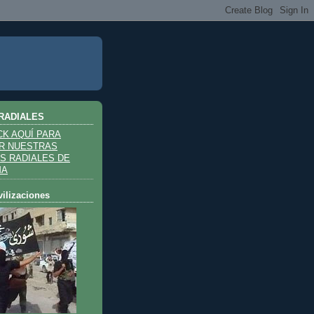
RADIALES
CK AQUÍ PARA
R NUESTRAS
S RADIALES DE
MA
vilizaciones