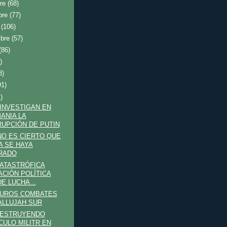
bre
(68)
bre
(77)
e
(106)
mbre
(57)
(86)
)
8)
91)
)
 INVESTIGAN EN
ANIA LA
UPCIÓN DE PUTIN
 NO ES CIERTO QUE
A SE HAYA
RADO
CATASTRÓFICA
ACIÓN POLÍTICA
DE LUCHA...
DUROS COMBATES
ALLUJAH SUR
DESTRUYENDO
CULO MILITR EN