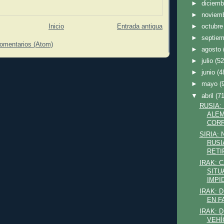
►
diciem
►
noviem
►
octubr
Inicio
Entrada antigua
►
septie
comentarios (Atom)
►
agosto
►
julio
(52
►
junio
(4
►
mayo
(
▼
abril
(71
RUSIA:
ALEM
CORR
SIRIA:
RUSI
RETI
IRAK: 
SITU
IMPI
IRAK: 
EN F
IRAK: 
VEHÍ