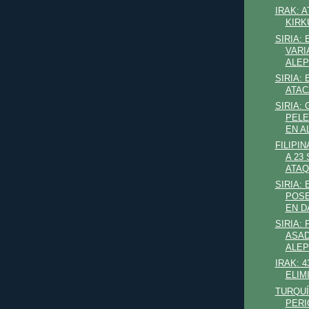
IRAK: 
KIRK
SIRIA: 
VARI
ALE
SIRIA: 
ATA
SIRIA:
PELE
EN A
FILIPIN
A 23
ATA
SIRIA: 
POSE
EN 
SIRIA:
ASAD
ALE
IRAK: 4
ELIM
TURQUÍA
PERI